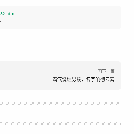
382.html
处。
下一篇
霸气饶姓男孩，名字响彻云霄