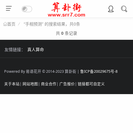
“手相预测” 的搜索结果，共0条
首页
共
0
条记录
友情链接：
真人算命
Powered By 易语花开 © 2014-2023 算卦街 |
鲁ICP备20029675号-8
关于本站
|
网站地图
|
商业合作
|
广告报价
|
链接都可自定义