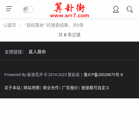
“易经算命” 的搜索结果，共0条
首页
共
0
条记录
友情链接：
真人算命
Powered By 易语花开 © 2014-2023 算卦街 |
鲁ICP备20029675号-8
关于本站
|
网站地图
|
商业合作
|
广告报价
|
链接都可自定义